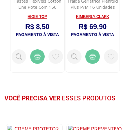
s
Hastes Flexiveis Cotton
Fralda Geriatrica Plenitud
E
ave
Line Pote Com 150
Plus P/M 16 Unidades
Co
Unidades
HIGIE TOP
KIMBERLY-CLARK
R$ 8,50
R$ 69,90
TA
PAGAMENTO À VISTA
PAGAMENTO À VISTA
P
VOCÊ PRECISA VER
ESSES PRODUTOS