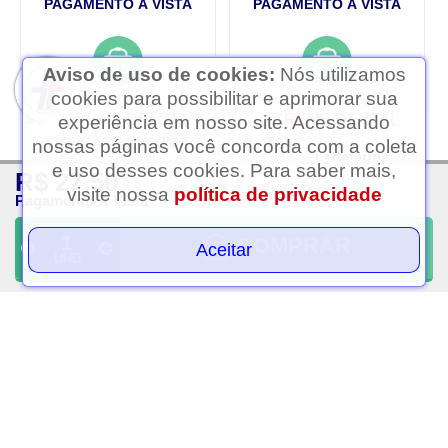
PAGAMENTO À VISTA
PAGAMENTO À VISTA
Aviso de uso de cookies:
Nós utilizamos
cookies para possibilitar e aprimorar sua
experiência em nosso site. Acessando
nossas páginas você concorda com a coleta
Ledafarma
e uso desses cookies. Para saber mais,
R$ 27,50
Clique aqui...
visite nossa
política de privacidade
Pagamento À Vista
COMPRAR
Aceitar
UND
Creme dental colgate
Creme dental tandy uva
maxima protecao
50g
anticaries 90g
R$ 6,00
R$ 8,75
PAGAMENTO À VISTA
PAGAMENTO À VISTA