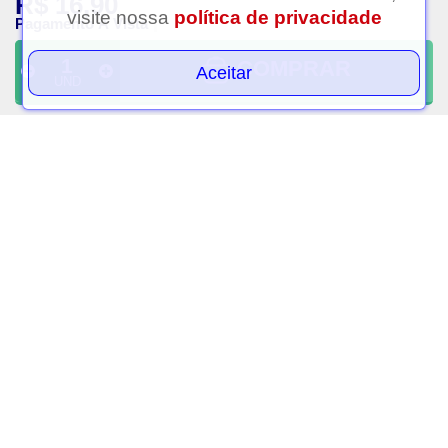
R$ 16,90
Clique aqui...
visite nossa
política de privacidade
Pagamento À Vista
COMPRAR
Aceitar
UND
Vitamina k2 bionatus com
Magnesio dimalato zinco
30 comprimidos
multisupra 60
comprimidos
R$ 39,99
R$ 44,99
PAGAMENTO À VISTA
PAGAMENTO À VISTA
VOLTAR AO TOPO
CADASTRAR