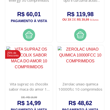
energy 30 comprimidos
tipo ii curcuma acido
hialuronico 60
comprimidos
R$ 60,01
R$ 119,98
OU 3X
DE
R$ 39,99
S/Juros
PAGAMENTO À VISTA
25% de
Desconto
Vita supraz os chocolix
Zerolac uniao quimica
sabor maca do amor 10
10000fcc 10 comprimidos
comprimidos
DE: R$ 19,99
R$ 14,99
R$ 48,62
PAGAMENTO À VISTA
PAGAMENTO À VISTA