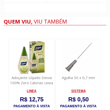
QUEM VIU,
VIU TAMBÉM
evia
Agulha 30 x 0,7 mm
Enxaguante Bucal
C
inea
Carmed Fini Minhocas
Li
Cimed 250ml
SISTEMA
CIMED
R$ 0,50
R$ 19,99
TA
PAGAMENTO À VISTA
PAGAMENTO À VISTA
P