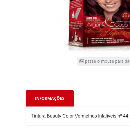
Infaliveis
N?
44.66
Borgonha
Magnifico
CÓDIGO
DO
PRODUTO:
passe o mouse para da
58900
|
Marca:
BONYPLUS
INFORMAÇÕES
Tintura Beauty Color Vermelhos Infalíveis nº 4