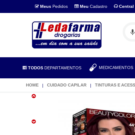
Meus
Pedidos
Meu
Cadastro
Central
MEDICAMENTO
TODOS
DEPARTAMENTOS
HOME
CUIDADO CAPILAR
TINTURAS E ACES
Tintura
Beauty
Color
Vermelhos