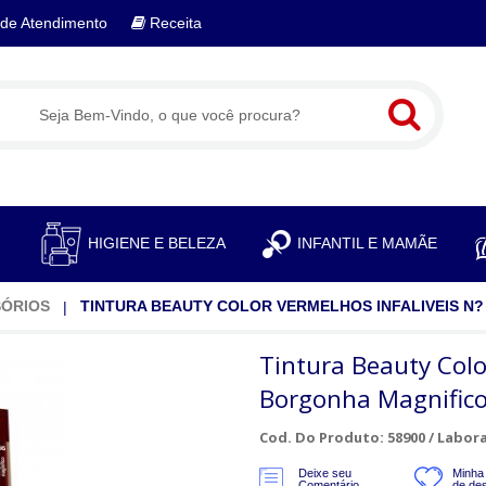
de Atendimento
Receita
S
HIGIENE E BELEZA
INFANTIL E MAMÃE
SÓRIOS
TINTURA BEAUTY COLOR VERMELHOS INFALIVEIS N?
Tintura Beauty Colo
Borgonha Magnific
Cod. Do Produto: 58900 /
Labora
Deixe seu
Minha 
Comentário
de de