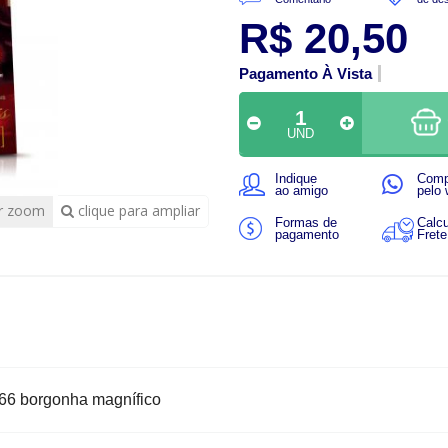
R$ 20,50
Pagamento À Vista
UND
Indique
Comp
ao amigo
pelo
r zoom
clique para ampliar
Formas de
Calcu
pagamento
Frete
4.66 borgonha magnífico