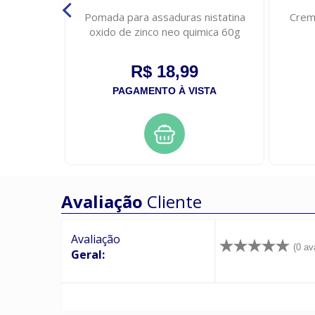
ve oleo
Pomada para assaduras nistatina
Crem
 intensa
oxido de zinco neo quimica 60g
R$ 18,99
STA
PAGAMENTO À VISTA
Avaliação
Cliente
Avaliação
(0 av
Geral: