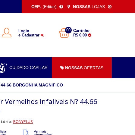
CEP:
(Editar)
NOSSAS
LOJAS
00
Carrinho
Login
e
Cadastrar
R$ 0,00
CUIDADO CAPILAR
NOSSAS
OFERTAS
 44.66 BORGONHA MAGNIFICO
r Vermelhos Infaliveis N? 44.66
o
tório:
BONYPLUS
lista
Ver mais
sejos
informações