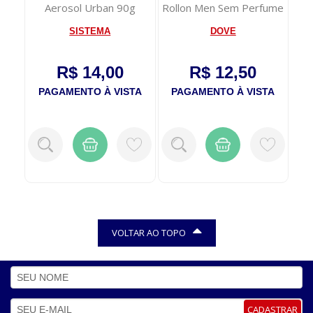
35
Aerosol Urban 90g
Rollon Men Sem Perfume
50ml
SISTEMA
DOVE
A
R$ 14,00
R$ 12,50
TA
PAGAMENTO À VISTA
PAGAMENTO À VISTA
P
VOLTAR AO TOPO
CADASTRAR