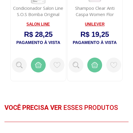
o-V
Condicionador Salon Line
Shampoo Clear Anti
75ml
S.O.S Bomba Original
Caspa Women Flor
500ml
Cereja 200ml
SALON LINE
UNILEVER
R$ 28,25
R$ 19,25
TA
PAGAMENTO À VISTA
PAGAMENTO À VISTA
P
VOCÊ PRECISA VER
ESSES PRODUTOS