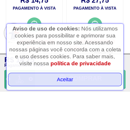
R$ 14,75
R$ 27,75
PAGAMENTO À VISTA
PAGAMENTO À VISTA
Aviso de uso de cookies:
Nós utilizamos
cookies para possibilitar e aprimorar sua
experiência em nosso site. Acessando
nossas páginas você concorda com a coleta
Ledafarma
e uso desses cookies. Para saber mais,
R$ 14,75
Clique aqui...
visite nossa
política de privacidade
Pagamento À Vista
COMPRAR
Aceitar
UND
Desodorante spray
Antisseptico topico
antitranspirante v.i.p old
merthiolate spray com
spice 150ml
30ml
R$ 18,75
R$ 29,98
PAGAMENTO À VISTA
PAGAMENTO À VISTA