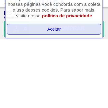
nossas páginas você concorda com a coleta
Ledafarma
e uso desses cookies. Para saber mais,
R$ 12,50
Clique aqui...
visite nossa
política de privacidade
Pagamento À Vista
A LEDAFARMA segue as determinações da Anvisa.
As informações contidas neste site não devem ser usadas para
COMPRAR
Aceitar
UND
automedicação e não substituem, em hipótese alguma, as orientações
dadas pelo profissional da área médica. Somente o médico está apto a
diagnosticar qualquer problema de saúde e prescrever o tratamento
adequado.
Razão Social: Ledafarma Drogaria Ltda | Nome Fantasia: Ledafarma |
CNPJ: 05.416.574/0001-69 | Estrada das Taipas, 2569 - Jardim Rincão,
São Paulo - SP, CEP: 02991-000 | Telefone: (11) 91237-6504 | Horário
de Funcionamento das Lojas Físicas: Segunda a sábado das 08h às
21h. Domingo das 08h às 20h. Atendimento Online (WhatsApp):
Segunda a sábado das 09h às 20h. Entregas via Delivery: Segunda a
sábado das 14h às 20h. | Farmacêutico Responsável: Dra.
Soraia
Ramos de Andrade
| CRF/SP:
32109
|Autorização de Funcionamento da
Empresa (AFE):
0.335.486