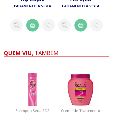
TA
PAGAMENTO À VISTA
PAGAMENTO À VISTA
P
QUEM VIU,
TAMBÉM
Shampoo Seda SOS
Creme de Tratamento