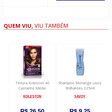
QUEM VIU,
VIU TAMBÉM
50
Tintura Koleston 40
Shampoo Monange Lisos
Castanho Médio
Brilhantes 325ml
KOLESTON
SAVOY
R$ 26,50
R$ 9,25