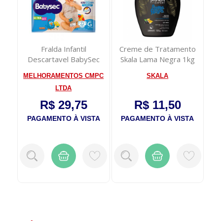
e
Fralda Infantil
Creme de Tratamento
ica
Descartavel BabySec
Skala Lama Negra 1kg
Re
Jumbo G 22 unidades
MELHORAMENTOS CMPC
SKALA
LTDA
R$ 29,75
R$ 11,50
TA
PAGAMENTO À VISTA
PAGAMENTO À VISTA
P