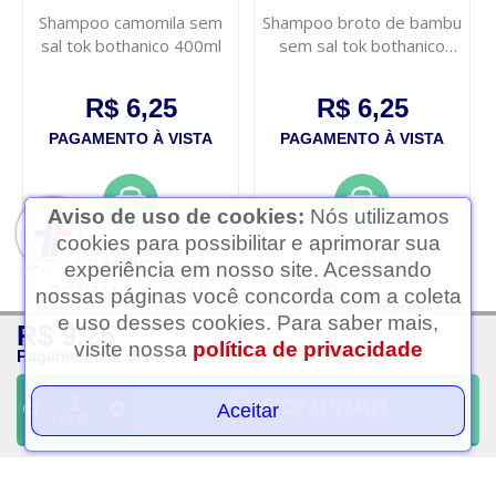
Shampoo camomila sem
Shampoo broto de bambu
sal tok bothanico 400ml
sem sal tok bothanico
400ml
R$ 6,25
R$ 6,25
PAGAMENTO À VISTA
PAGAMENTO À VISTA
Aviso de uso de cookies:
Nós utilizamos
cookies para possibilitar e aprimorar sua
experiência em nosso site. Acessando
nossas páginas você concorda com a coleta
Ledafarma
e uso desses cookies. Para saber mais,
R$ 9,25
Clique aqui...
visite nossa
política de privacidade
Pagamento À Vista
COMPRAR
Aceitar
UND
Shampoo tok bothanico
Shampoo condicionador
400ml jaborandi
niely gold oleo de argan
200ml