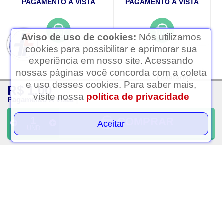
PAGAMENTO À VISTA
PAGAMENTO À VISTA
Aviso de uso de cookies:
Nós utilizamos
cookies para possibilitar e aprimorar sua
experiência em nosso site. Acessando
nossas páginas você concorda com a coleta
Ledafarma
e uso desses cookies. Para saber mais,
R$ 1,00
Clique aqui...
visite nossa
política de privacidade
Pagamento À Vista
COMPRAR
Aceitar
UND
Esmalte impala disco ball
Esmalte impala viva, ame
7,5ml
e brilhe comemore a vida
7.5 ml8
R$ 6,75
R$ 6,75
PAGAMENTO À VISTA
PAGAMENTO À VISTA