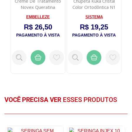
Alma
Creme De Tratamento
Chupeta Kuka Cristal
nse
Novex Queratina
Color Ortodôntica N1
V
Absoluta 1kg
Azul
EMBELLEZE
SISTEMA
R$ 26,50
R$ 19,25
TA
PAGAMENTO À VISTA
PAGAMENTO À VISTA
P
VOCÊ PRECISA VER
ESSES PRODUTOS