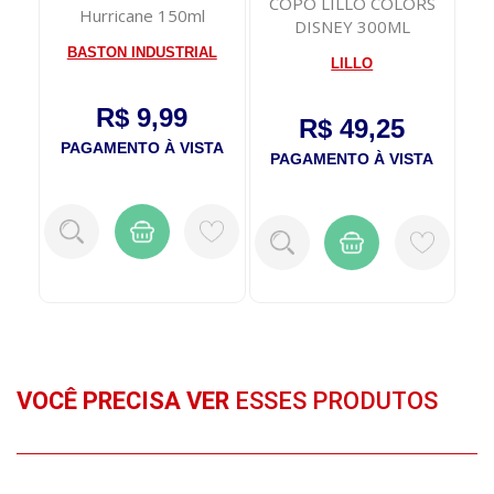
ral
COPO LILLO COLORS
S
Hurricane 150ml
ico
DISNEY 300ML
B
VERMELHO
BASTON INDUSTRIAL
LILLO
R$ 9,99
R$ 49,25
PAGAMENTO À VISTA
TA
PAGAMENTO À VISTA
P
VOCÊ PRECISA VER
ESSES PRODUTOS