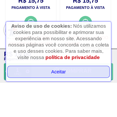
R$ 15,75
R$ 15,75
PAGAMENTO À VISTA
PAGAMENTO À VISTA
Aviso de uso de cookies:
Nós utilizamos
cookies para possibilitar e aprimorar sua
experiência em nosso site. Acessando
nossas páginas você concorda com a coleta
Ledafarma
e uso desses cookies. Para saber mais,
R$ 19,00
Clique aqui...
visite nossa
política de privacidade
Pagamento À Vista
COMPRAR
Aceitar
UND
Sabonete liquido protex
Sabonete liquido creme
men sport 250ml
soft refil nivea 200ml
R$ 12,25
R$ 9,75
PAGAMENTO À VISTA
PAGAMENTO À VISTA