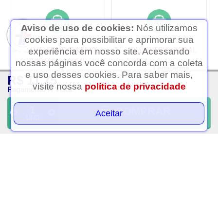
Aviso de uso de cookies:
Nós utilizamos
cookies para possibilitar e aprimorar sua
experiência em nosso site. Acessando
nossas páginas você concorda com a coleta
Ledafarma
e uso desses cookies. Para saber mais,
R$ 11,75
Clique aqui...
visite nossa
política de privacidade
Pagamento À Vista
COMPRAR
Aceitar
UND
Oleo de girassol farmax
Oleo corporal natural
200ml
arabe muriel 100ml
R$ 28,00
R$ 11,75
PAGAMENTO À VISTA
PAGAMENTO À VISTA