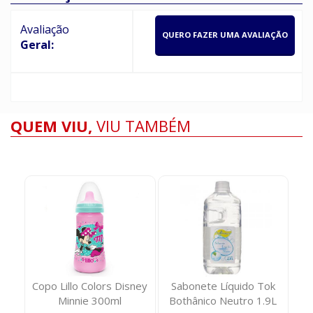
Avaliação
QUERO FAZER UMA AVALIAÇÃO
Geral:
QUEM VIU,
VIU TAMBÉM
lia
Copo Lillo Colors Disney
Sabonete Líquido Tok
dade
Minnie 300ml
Bothânico Neutro 1.9L
M