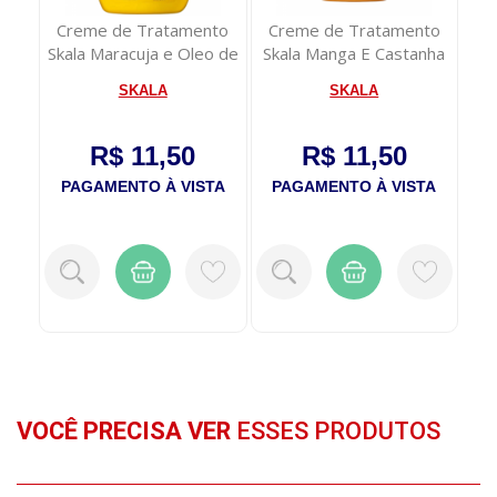
Creme de Tratamento
Creme de Tratamento
Cr
Leve
Skala Maracuja e Oleo de
Skala Manga E Castanha
co
Pataua 1kg
Do Para 1kg
SKALA
SKALA
R$ 11,50
R$ 11,50
TA
PAGAMENTO À VISTA
PAGAMENTO À VISTA
P
VOCÊ PRECISA VER
ESSES PRODUTOS