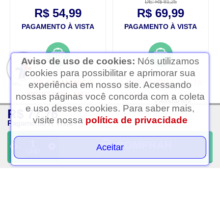
DE: R$ 81,25
R$ 54,99
R$ 69,99
PAGAMENTO À VISTA
PAGAMENTO À VISTA
Aviso de uso de cookies:
Nós utilizamos
cookies para possibilitar e aprimorar sua
experiência em nosso site. Acessando
nossas páginas você concorda com a coleta
Ledafarma
e uso desses cookies. Para saber mais,
R$ 77,76
Clique aqui...
visite nossa
política de privacidade
Pagamento À Vista
COMPRAR
Aceitar
UND
Polivitaminico zirvit kids
Espinheira santa 380mg
max arese pharma 100ml
45 capsulas herbarium
R$ 91,29
R$ 68,51
OU 2X
DE
R$ 45,65
S/Juros
PAGAMENTO À VISTA