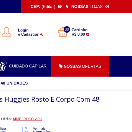
CEP:
(Editar)
NOSSAS
LOJAS
00
Carrinho
Login
e
Cadastrar
R$ 0,00
CUIDADO CAPILAR
NOSSAS
OFERTAS
48 UNIDADES
s Huggies Rosto E Corpo Com 48
tório:
KIMBERLY-CLARK
lista
Ver mais
sejos
informações