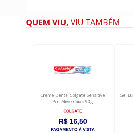
QUEM VIU,
VIU TAMBÉM
 Bic Comfort
Creme Dental Colgate Sensitive
Gel Lu
unida...
Pro-Alívio Caixa 90g
COLGATE
0
R$ 16,50
VISTA
PAGAMENTO À VISTA