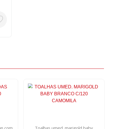
nn com
Toalhas umed. marigold baby