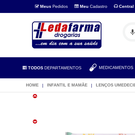
Meus
Pedidos
Meu
Cadastro
Central
MEDICAMENTO
TODOS
DEPARTAMENTOS
HOME
INFANTIL E MAMÃE
LENÇOS UMEDECI
Toalhas
Umedecidas
Huggies
Rosto