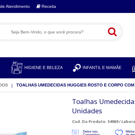
de Atendimento
Receita
S
HIGIENE E BELEZA
INFANTIL E MAMÃE
DOS
TOALHAS UMEDECIDAS HUGGIES ROSTO E CORPO COM 
Toalhas Umedecida
Unidades
Cod. Do Produto: 54969 /
Labora
Deixe seu
Minha 
Comentário
de de