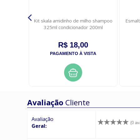
 500ml
Kit skala amidinho de milho shampoo
Esmalt
325ml condicionador 200ml
R$ 18,00
STA
PAGAMENTO À VISTA
Avaliação
Cliente
Avaliação
(0 av
Geral: