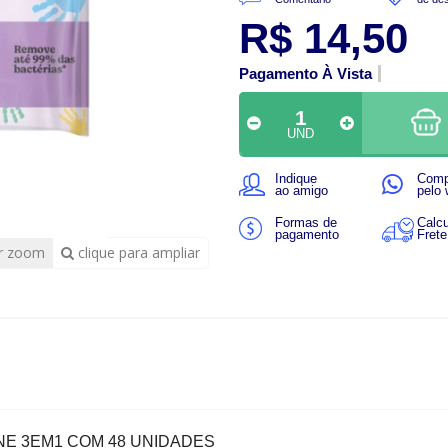
R$ 14,50
Pagamento À Vista
UND
Indique
Comp
ao amigo
pelo
Formas de
Calcu
pagamento
Frete
r zoom
clique para ampliar
E 3EM1 COM 48 UNIDADES