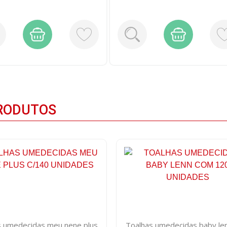
RODUTOS
s umedecidas meu nene plus
Toalhas umedecidas baby le