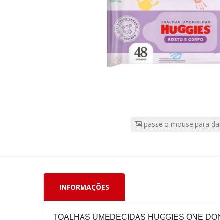
E
Corpo
Com
48
Unidades
CÓDIGO
DO
PRODUTO:
54969
|
Marca:
passe o mouse para da
KIMBERLY-
CLARK
INFORMAÇÕES
TOALHAS UMEDECIDAS HUGGIES ONE DON