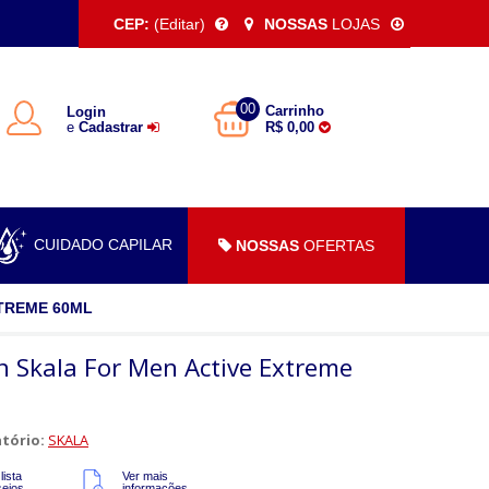
CEP:
(Editar)
NOSSAS
LOJAS
00
Carrinho
Login
e
Cadastrar
R$ 0,00
CUIDADO CAPILAR
NOSSAS
OFERTAS
TREME 60ML
n Skala For Men Active Extreme
tório:
SKALA
lista
Ver mais
sejos
informações