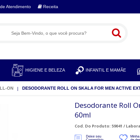
de Atendimento
Receita
S
HIGIENE E BELEZA
INFANTIL E MAMÃE
LL-ON
DESODORANTE ROLL ON SKALA FOR MEN ACTIVE EX
Desodorante Roll O
60ml
Cod. Do Produto: 59041 /
Labora
Deixe seu
Minha 
Comentário
de de