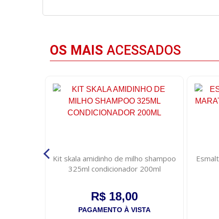
OS MAIS
ACESSADOS
n s baby
Kit skala amidinho de milho shampoo
Esmalt
0ml
325ml condicionador 200ml
R$ 18,00
STA
PAGAMENTO À VISTA