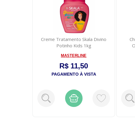
mpo de Amar
Creme Tratamento Skala Divino
Ch
Potinho Kids 1kg
O
MASTERLINE
9
R$ 11,50
VISTA
PAGAMENTO À VISTA