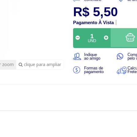
R$ 5,50
Pagamento À Vista
UND
Indique
Comp
ao amigo
pelo
r zoom
clique para ampliar
Formas de
Calcu
pagamento
Frete