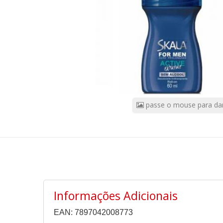
For
Men
Active
Extreme
60ml
CÓDIGO
DO
PRODUTO:
passe o mouse para da
59041
|
Marca:
SKALA
Informações Adicionais
EAN: 7897042008773