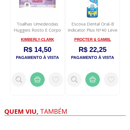
ção
Toalhas Umedecidas
Escova Dental Oral-B
C
a 3
Huggies Rosto E Corpo
Indicator Plus N?40 Leve
S
Com 48 Unidade...
2 Pague 1
L
KIMBERLY-CLARK
PROCTER & GAMBL
R$ 14,50
R$ 22,25
TA
PAGAMENTO À VISTA
PAGAMENTO À VISTA
P
QUEM VIU,
TAMBÉM