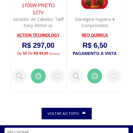
Azul
Secador de Cabelos Taiff
Doralgina Hypera 4
D
Easy Motor ac
Comprimidos
An
Profissional 170...
ACTION TECHNOLOGY
NEO QUIMICA
R$ 297,00
R$ 6,50
TA
PAGAMENTO À VISTA
P
Ou
3X
De
R$ 99,00
S/juros
VOLTAR AO TOPO