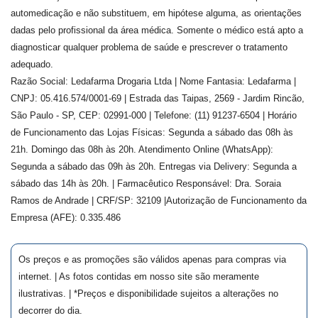
automedicação e não substituem, em hipótese alguma, as orientações
dadas pelo profissional da área médica. Somente o médico está apto a
diagnosticar qualquer problema de saúde e prescrever o tratamento
adequado.
Razão Social: Ledafarma Drogaria Ltda | Nome Fantasia: Ledafarma |
CNPJ: 05.416.574/0001-69 | Estrada das Taipas, 2569 - Jardim Rincão,
São Paulo - SP, CEP: 02991-000 | Telefone: (11) 91237-6504 | Horário
de Funcionamento das Lojas Físicas: Segunda a sábado das 08h às
21h. Domingo das 08h às 20h. Atendimento Online (WhatsApp):
Segunda a sábado das 09h às 20h. Entregas via Delivery: Segunda a
sábado das 14h às 20h. | Farmacêutico Responsável: Dra.
Soraia
Ramos de Andrade
| CRF/SP:
32109
|Autorização de Funcionamento da
Empresa (AFE):
0.335.486
Os preços e as promoções são válidos apenas para compras via
internet. | As fotos contidas em nosso site são meramente
ilustrativas. | *Preços e disponibilidade sujeitos a alterações no
decorrer do dia.