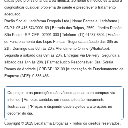
dadas pelo profissional da área médica. Somente o médico está apto a
diagnosticar qualquer problema de saúde e prescrever o tratamento
adequado.
Razão Social: Ledafarma Drogaria Ltda | Nome Fantasia: Ledafarma |
CNPJ: 05.416.574/0001-69 | Estrada das Taipas, 2569 - Jardim Rincão,
São Paulo - SP, CEP: 02991-000 | Telefone: (11) 91237-6504 | Horário
de Funcionamento das Lojas Físicas: Segunda a sábado das 08h às
21h. Domingo das 08h às 20h. Atendimento Online (WhatsApp):
Segunda a sábado das 09h às 20h. Entregas via Delivery: Segunda a
sábado das 14h às 20h. | Farmacêutico Responsável: Dra.
Soraia
Ramos de Andrade
| CRF/SP:
32109
|Autorização de Funcionamento da
Empresa (AFE):
0.335.486
Os preços e as promoções são válidos apenas para compras via
internet. | As fotos contidas em nosso site são meramente
ilustrativas. | *Preços e disponibilidade sujeitos a alterações no
decorrer do dia.
Copyright © 2025 Ledafarma Drogarias - Todos os direitos reservados.