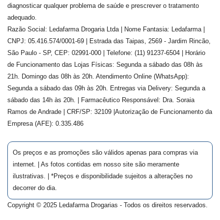
diagnosticar qualquer problema de saúde e prescrever o tratamento
adequado.
Razão Social: Ledafarma Drogaria Ltda | Nome Fantasia: Ledafarma |
CNPJ: 05.416.574/0001-69 | Estrada das Taipas, 2569 - Jardim Rincão,
São Paulo - SP, CEP: 02991-000 | Telefone: (11) 91237-6504 | Horário
de Funcionamento das Lojas Físicas: Segunda a sábado das 08h às
21h. Domingo das 08h às 20h. Atendimento Online (WhatsApp):
Segunda a sábado das 09h às 20h. Entregas via Delivery: Segunda a
sábado das 14h às 20h. | Farmacêutico Responsável: Dra.
Soraia
Ramos de Andrade
| CRF/SP:
32109
|Autorização de Funcionamento da
Empresa (AFE):
0.335.486
Os preços e as promoções são válidos apenas para compras via
internet. | As fotos contidas em nosso site são meramente
ilustrativas. | *Preços e disponibilidade sujeitos a alterações no
decorrer do dia.
Copyright © 2025 Ledafarma Drogarias - Todos os direitos reservados.