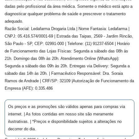
dadas pelo profissional da área médica. Somente o médico está apto a
diagnosticar qualquer problema de saúde e prescrever o tratamento
adequado.
Razão Social: Ledafarma Drogaria Ltda | Nome Fantasia: Ledafarma |
CNPJ: 05.416.574/0001-69 | Estrada das Taipas, 2569 - Jardim Rincão,
São Paulo - SP, CEP: 02991-000 | Telefone: (11) 91237-6504 | Horário
de Funcionamento das Lojas Físicas: Segunda a sábado das 08h às
21h. Domingo das 08h às 20h. Atendimento Online (WhatsApp):
Segunda a sábado das 09h às 20h. Entregas via Delivery: Segunda a
sábado das 14h às 20h. | Farmacêutico Responsável: Dra.
Soraia
Ramos de Andrade
| CRF/SP:
32109
|Autorização de Funcionamento da
Empresa (AFE):
0.335.486
Os preços e as promoções são válidos apenas para compras via
internet. | As fotos contidas em nosso site são meramente
ilustrativas. | *Preços e disponibilidade sujeitos a alterações no
decorrer do dia.