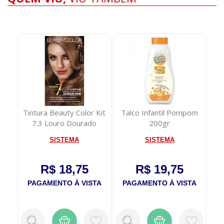
Flor
Tintura Beauty Color Kit
Talco Infantil Pompom
Cr
l
7.3 Louro Dourado
200gr
Per
SISTEMA
SISTEMA
R$ 18,75
R$ 19,75
TA
PAGAMENTO À VISTA
PAGAMENTO À VISTA
P