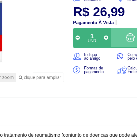
R$ 26,99
Pagamento À Vista
UND
Indique
Comp
ao amigo
pelo
Formas de
Calcu
pagamento
Frete
r zoom
clique para ampliar
o tratamento de reumatismo (conjunto de doenças que pode afe