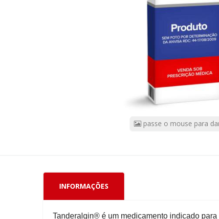
+
300mg
+
30mg,
30
Comprimidos
CÓDIGO
DO
PRODUTO:
64045
passe o mouse para da
|
Marca:
CELLERA
FARMA
INFORMAÇÕES
Tanderalgin® é um medicamento indicado para 