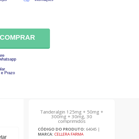
COMPRAR
re
 whatsapp
lar
 e Prazo
Tanderalgin 125mg + 50mg +
300mg + 30mg, 30
comprimidos
CÓDIGO DO PRODUTO:
64045
|
MARCA:
CELLERA FARMA
tar