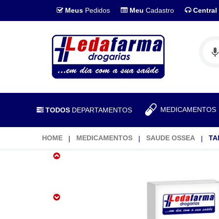
Meus
Pedidos
Meu
Cadastro
Central
MEDICAMENTO
TODOS
DEPARTAMENTOS
HOME
MEDICAMENTOS
SAUDE OSSEA
TA
Tanderalgin
125mg
+
50mg