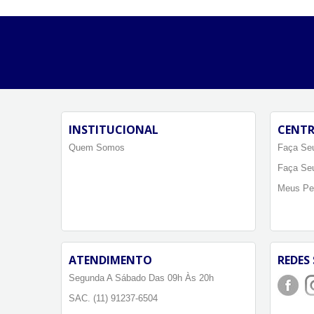
INSTITUCIONAL
CENTR
Quem Somos
Faça Seu
Faça Se
Meus Pe
ATENDIMENTO
REDES 
Segunda A Sábado Das 09h Às 20h
SAC. (11) 91237-6504