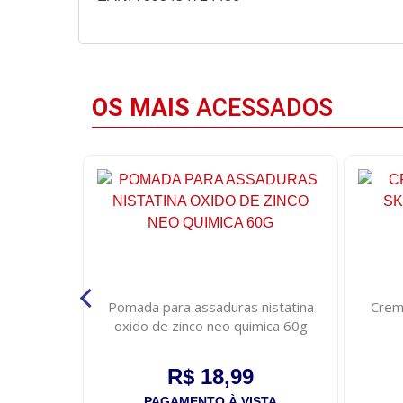
OS MAIS
ACESSADOS
 line sos
Pomada para assaduras nistatina
Crem
as 300ml
oxido de zinco neo quimica 60g
R$ 18,99
STA
PAGAMENTO À VISTA