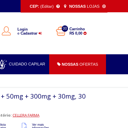
CEP:
(Editar)
NOSSAS
LOJAS
00
Carrinho
Login
e
Cadastrar
R$ 0,00
CUIDADO CAPILAR
NOSSAS
OFERTAS
 + 50mg + 300mg + 30mg, 30
tório:
CELLERA FARMA
lista
Ver mais
sejos
informações