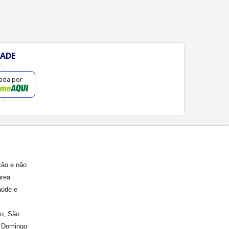
DADE
cada por
ção e não
área
aúde e
ão, São
. Domingo