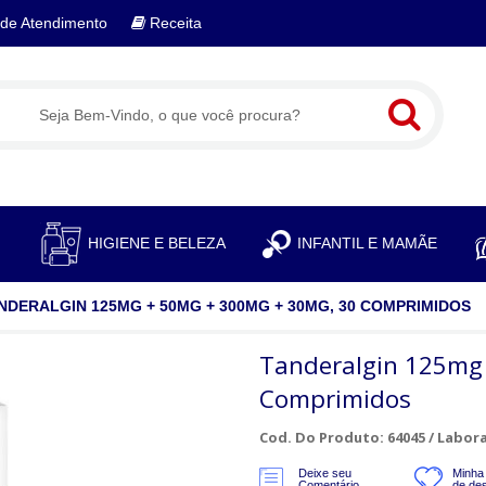
de Atendimento
Receita
S
HIGIENE E BELEZA
INFANTIL E MAMÃE
NDERALGIN 125MG + 50MG + 300MG + 30MG, 30 COMPRIMIDOS
Tanderalgin 125mg
Comprimidos
Cod. Do Produto: 64045 /
Labora
Deixe seu
Minha 
Comentário
de de