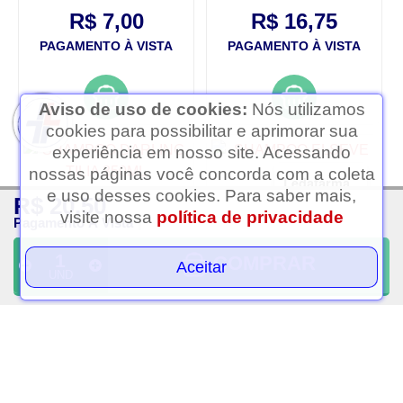
R$ 7,00
R$ 16,75
PAGAMENTO À VISTA
PAGAMENTO À VISTA
Aviso de uso de cookies:
Nós utilizamos
cookies para possibilitar e aprimorar sua
experiência em nosso site. Acessando
nossas páginas você concorda com a coleta
Ledafarma
e uso desses cookies. Para saber mais,
R$ 20,50
Clique aqui...
visite nossa
política de privacidade
Pagamento À Vista
COMPRAR
Aceitar
UND
Shampoo darling tilia
Shampoo elseve oleo
350ml
extraordinario nutricao
com 200ml
R$ 10,00
R$ 17,50
PAGAMENTO À VISTA
PAGAMENTO À VISTA