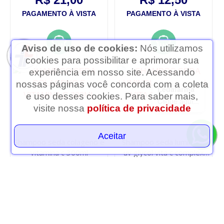
PAGAMENTO À VISTA
PAGAMENTO À VISTA
Aviso de uso de cookies:
Nós utilizamos
cookies para possibilitar e aprimorar sua
experiência em nosso site. Acessando
nossas páginas você concorda com a coleta
Ledafarma
e uso desses cookies. Para saber mais,
Clique aqui...
visite nossa
política de privacidade
Aceitar
Shampoo seda colageno e
Shampoo seda luminous
vitamina c 300ml
uv glycol vita c complex
425ml
R$ 12,50
R$ 14,75
PAGAMENTO À VISTA
PAGAMENTO À VISTA