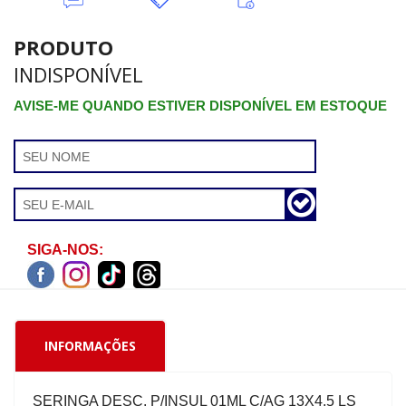
seu
lista
mais
Comentário
de
informações
desejos
PRODUTO
INDISPONÍVEL
AVISE-ME QUANDO ESTIVER DISPONÍVEL EM ESTOQUE
SIGA-NOS:
INFORMAÇÕES
SERINGA DESC. P/INSUL 01ML C/AG 13X4.5 LS