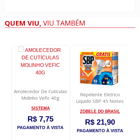
QUEM VIU,
VIU TAMBÉM
Amolecedor De Cutículas
iliz
Repelente Eletrico
Molinho Vefic 40g
Liquido SBP 45 Noites
Aparelho+Refil...
SISTEMA
ZOBELE DO BRASIL
R$ 7,75
R$ 21,90
PAGAMENTO À VISTA
TA
PAGAMENTO À VISTA