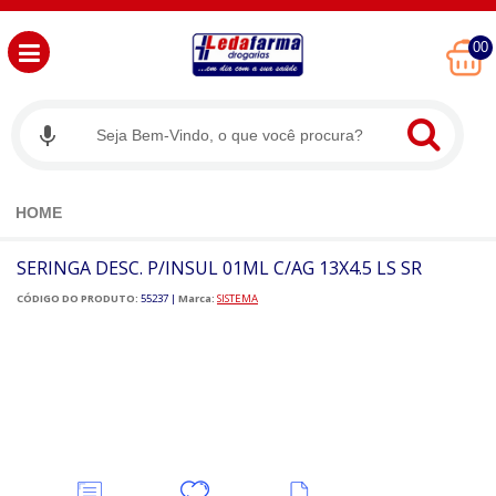
00
HOME
SERINGA DESC. P/INSUL 01ML C/AG 13X4.5 LS SR
CÓDIGO DO PRODUTO:
55237
|
Marca:
SISTEMA
Deixe
Minha
Ver