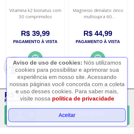
Vitamina k2 bionatus com
Magnesio dimalato zinco
30 comprimidos
multisupra 60
comprimidos
R$ 39,99
R$ 44,99
PAGAMENTO À VISTA
PAGAMENTO À VISTA
Aviso de uso de cookies:
Nós utilizamos
cookies para possibilitar e aprimorar sua
experiência em nosso site. Acessando
nossas páginas você concorda com a coleta
Ledafarma
e uso desses cookies. Para saber mais,
R$ 3,00
Clique aqui...
visite nossa
política de privacidade
Pagamento À Vista
COMPRAR
Aceitar
UND
Prevent c 1g com 10
Lavitan melatonina
comprimidos efervecente
maracuja 150
comprimidos