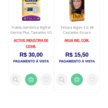
nto
Fralda Geriátrica Bigfral
Tintura Bigen 3.0 48
D
os
Derma Plus Tamanho XG
Castanho Escuro
Pacote ...
ACTIVE INDUSTRIA DE
AKUA IND. COM.
COSM.
R$ 30,00
R$ 15,50
TA
PAGAMENTO À VISTA
PAGAMENTO À VISTA
P