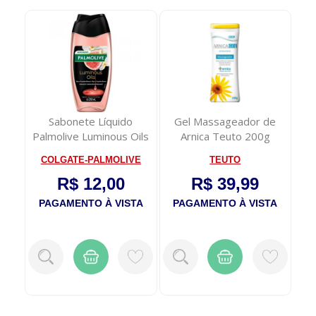
Sabonete Líquido
Gel Massageador de
Kit
lar
Palmolive Luminous Oils
Arnica Teuto 200g
A
Figo Orquídea ...
ON
COLGATE-PALMOLIVE
TEUTO
R$ 12,00
R$ 39,99
TA
PAGAMENTO À VISTA
PAGAMENTO À VISTA
P