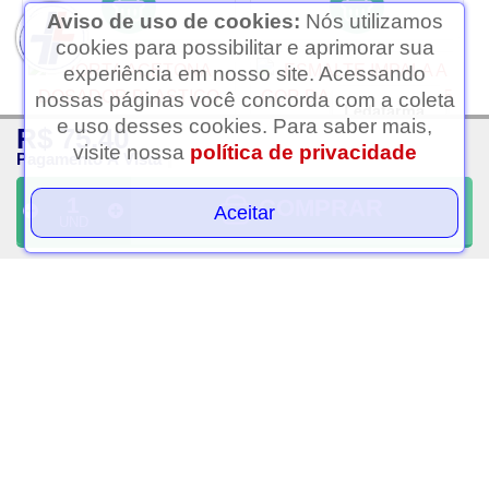
Aviso de uso de cookies:
Nós utilizamos
cookies para possibilitar e aprimorar sua
experiência em nosso site. Acessando
nossas páginas você concorda com a coleta
Ledafarma
e uso desses cookies. Para saber mais,
R$ 75,40
Clique aqui...
visite nossa
política de privacidade
Pagamento À Vista
COMPRAR
Aceitar
UND
Porta acetona dosador
Esmalte impala a cor da
plastico 175ml art beauty
sua moda 7,5 ml memoria
R$ 6,75
R$ 5,00
PAGAMENTO À VISTA
PAGAMENTO À VISTA