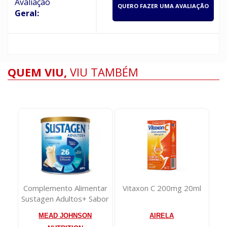
Avaliação
QUERO FAZER UMA AVALIAÇÃO
Geral:
QUEM VIU,
VIU TAMBÉM
tar
Vitaxon C 200mg 20ml
OLEO DE BANANA 90ML
Ab
abor
- BEIRA ALTA
AIRELA
BEIRA ALTA
J