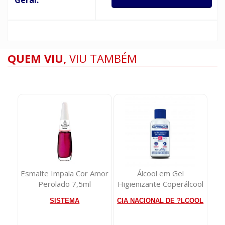
QUEM VIU,
VIU TAMBÉM
bor
Esmalte Impala Cor Amor
Álcool em Gel
Perolado 7,5ml
Higienizante Coperálcool
A
54g
E
SISTEMA
CIA NACIONAL DE ?LCOOL