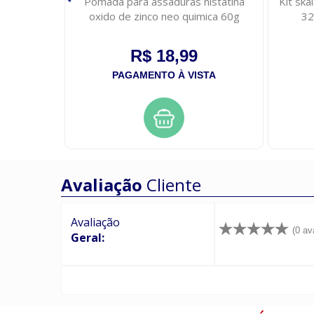
 500ml
Pomada para assaduras nistatina
Kit sk
oxido de zinco neo quimica 60g
32
R$ 18,99
STA
PAGAMENTO À VISTA
Avaliação
Cliente
Avaliação
(0 av
Geral: