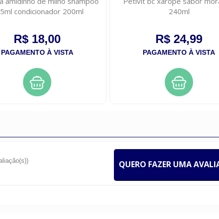
ala amidinho de milho shampoo
Petivit bc xarope sabor mo
5ml condicionador 200ml
240ml
R$ 18,00
R$ 24,99
PAGAMENTO À VISTA
PAGAMENTO À VISTA
aliação(s))
QUERO FAZER UMA AVAL