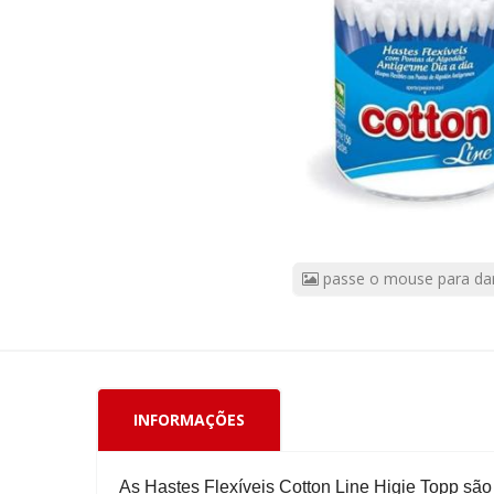
Pote
Com
150
Unidades
CÓDIGO
DO
PRODUTO:
59140
|
Marca:
HIGIE
TOP
passe o mouse para da
INFORMAÇÕES
As Hastes Flexíveis Cotton Line Higie Topp são