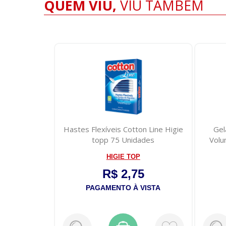
QUEM VIU,
VIU TAMBÉM
on Line Higie
Gelatina Babosa #todecacho
Chup
ades
Volumao e Hidratacao Salon L...
P
SALON LINE
5
R$ 27,25
VISTA
PAGAMENTO À VISTA