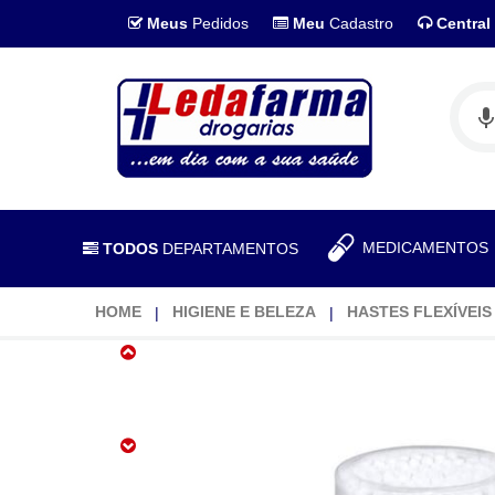
Meus
Pedidos
Meu
Cadastro
Central
MEDICAMENTO
TODOS
DEPARTAMENTOS
HOME
HIGIENE E BELEZA
HASTES FLEXÍVEIS
Hastes
Flexiveis
Cotton
Line