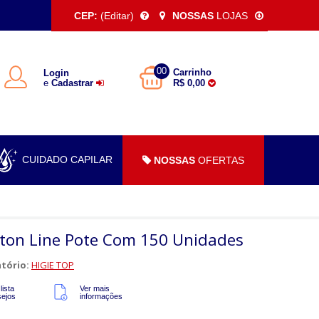
CEP:
(Editar)
NOSSAS
LOJAS
00
Carrinho
Login
e
Cadastrar
R$ 0,00
CUIDADO CAPILAR
NOSSAS
OFERTAS
otton Line Pote Com 150 Unidades
tório:
HIGIE TOP
lista
Ver mais
sejos
informações