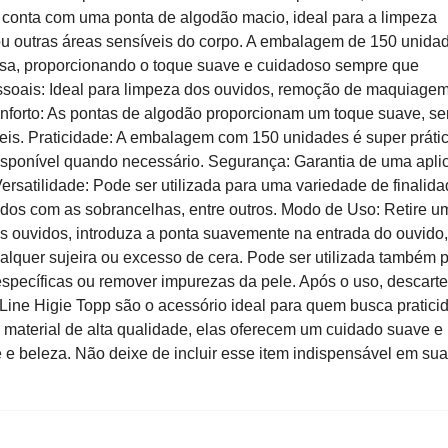
de conta com uma ponta de algodão macio, ideal para a limpeza
o ou outras áreas sensíveis do corpo. A embalagem de 150 unida
olsa, proporcionando o toque suave e cuidadoso sempre que
ssoais: Ideal para limpeza dos ouvidos, remoção de maquiagem
onforto: As pontas de algodão proporcionam um toque suave, s
eis. Praticidade: A embalagem com 150 unidades é super prátic
isponível quando necessário. Segurança: Garantia de uma apli
ersatilidade: Pode ser utilizada para uma variedade de finalida
ados com as sobrancelhas, entre outros. Modo de Uso: Retire u
s ouvidos, introduza a ponta suavemente na entrada do ouvido,
lquer sujeira ou excesso de cera. Pode ser utilizada também 
específicas ou remover impurezas da pele. Após o uso, descarte
 Line Higie Topp são o acessório ideal para quem busca pratici
 material de alta qualidade, elas oferecem um cuidado suave e
 e beleza. Não deixe de incluir esse item indispensável em sua