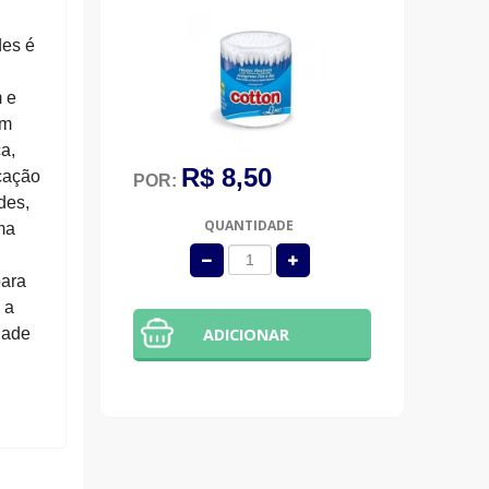
des é
 e
em
a,
R$ 8,50
cação
POR:
des,
QUANTIDADE
ma
para
 a
dade
ADICIONAR