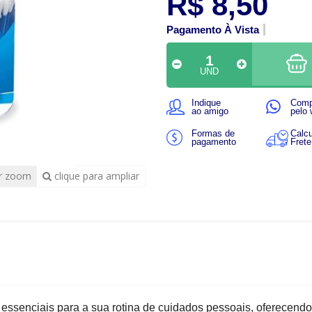
R$ 8,50
Pagamento À Vista
UND
Indique
Comp
ao amigo
pelo
Formas de
Calcu
pagamento
Frete
r zoom
clique para ampliar
 essenciais para a sua rotina de cuidados pessoais, oferecendo