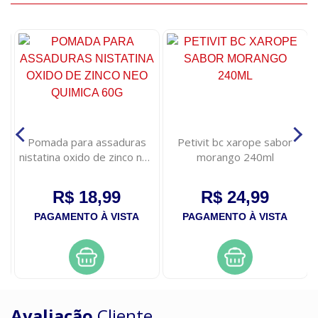
e
Pomada para assaduras
Petivit bc xarope sabor
ao
nistatina oxido de zinco neo
morango 240ml
quimica 60g
R$ 18,99
R$ 24,99
PAGAMENTO À VISTA
PAGAMENTO À VISTA
Avaliação
Cliente