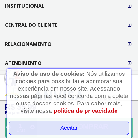
FORMAS DE
INSTITUCIONAL
PAGAMENTO
CENTRAL DO CLIENTE
RELACIONAMENTO
ATENDIMENTO
Aviso de uso de cookies:
Nós utilizamos
cookies para possibilitar e aprimorar sua
experiência em nosso site. Acessando
nossas páginas você concorda com a coleta
Ledafarma
e uso desses cookies. Para saber mais,
R$ 35,99
Clique aqui...
visite nossa
política de privacidade
Pagamento À Vista
A LEDAFARMA segue as determinações da Anvisa.
As informações contidas neste site não devem ser usadas para
COMPRAR
Aceitar
UND
automedicação e não substituem, em hipótese alguma, as orientações