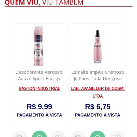
QUEM VIU,
VIU TAMBÉM
aes
Desodorante Aerossol
Esmalte Impala Cremoso
S
ita
Above Sport Energy
Ju Paes Toda Dengosa
Niv
Women 150ml
OSM.
BASTON INDUSTRIAL
LAB. AVAMILLER DE COSM.
LTDA
R$ 9,99
R$ 6,75
TA
PAGAMENTO À VISTA
PAGAMENTO À VISTA
P