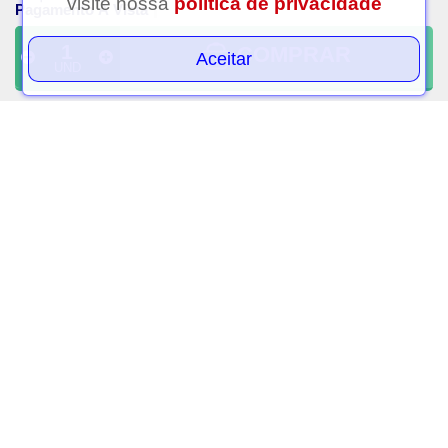
visite nossa
política de privacidade
Pagamento À Vista
COMPRAR
Aceitar
UND
Esmalte impala revita nail
Esmalte impala revita nail
solucao concentrada
base coral ligh 7,5ml
revitalizante 7,5ml
R$ 6,25
R$ 6,00
PAGAMENTO À VISTA
PAGAMENTO À VISTA
VOLTAR AO TOPO
CADASTRAR