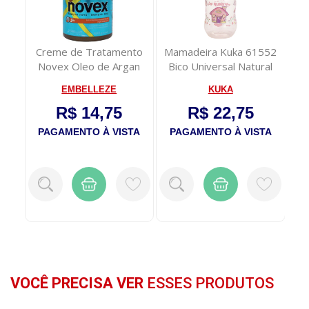
5ml
Creme de Tratamento
Mamadeira Kuka 61552
Novex Oleo de Argan
Bico Universal Natural
No
400g
Rosa 70ML
EMBELLEZE
KUKA
R$ 14,75
R$ 22,75
TA
PAGAMENTO À VISTA
PAGAMENTO À VISTA
P
VOCÊ PRECISA VER
ESSES PRODUTOS