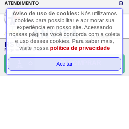
ATENDIMENTO
Aviso de uso de cookies:
Nós utilizamos
cookies para possibilitar e aprimorar sua
experiência em nosso site. Acessando
nossas páginas você concorda com a coleta
Ledafarma
e uso desses cookies. Para saber mais,
R$ 6,75
Clique aqui...
visite nossa
política de privacidade
Pagamento À Vista
A LEDAFARMA segue as determinações da Anvisa.
As informações contidas neste site não devem ser usadas para
COMPRAR
Aceitar
UND
automedicação e não substituem, em hipótese alguma, as orientações
dadas pelo profissional da área médica. Somente o médico está apto a
diagnosticar qualquer problema de saúde e prescrever o tratamento
adequado.
Razão Social: Ledafarma Drogaria Ltda | Nome Fantasia: Ledafarma |
CNPJ: 05.416.574/0001-69 | Estrada das Taipas, 2569 - Jardim Rincão,
São Paulo - SP, CEP: 02991-000 | Telefone: (11) 91237-6504 | Horário
de Funcionamento das Lojas Físicas: Segunda a sábado das 08h às
21h. Domingo das 08h às 20h. Atendimento Online (WhatsApp):
Segunda a sábado das 09h às 20h. Entregas via Delivery: Segunda a