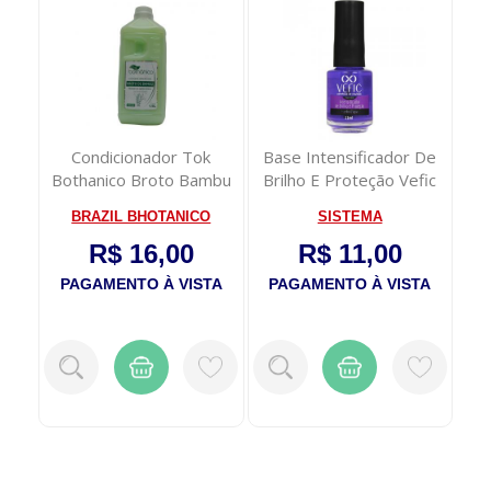
PI
nto
Condicionador Tok
Base Intensificador De
da
Bothanico Broto Bambu
Brilho E Proteção Vefic
1.9L
11ml
BRAZIL BHOTANICO
SISTEMA
R$ 16,00
R$ 11,00
P
TA
PAGAMENTO À VISTA
PAGAMENTO À VISTA