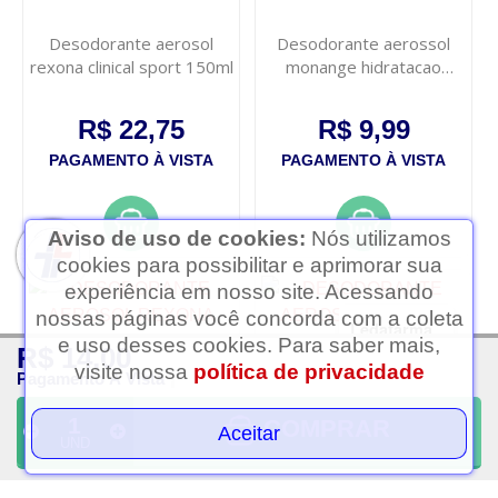
Desodorante aerosol
Desodorante aerossol
rexona clinical sport 150ml
monange hidratacao
intensiva 150ml
R$ 22,75
R$ 9,99
PAGAMENTO À VISTA
PAGAMENTO À VISTA
Aviso de uso de cookies:
Nós utilizamos
cookies para possibilitar e aprimorar sua
experiência em nosso site. Acessando
nossas páginas você concorda com a coleta
Ledafarma
e uso desses cookies. Para saber mais,
R$ 14,00
Clique aqui...
visite nossa
política de privacidade
Pagamento À Vista
COMPRAR
Aceitar
UND
Desodorante aerosol
Desodorante aerosol
rexona masculino impacto
rexona antibacterial
150ml
invisible feminino 90g