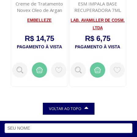
On
Creme de Tratamento
ESM IMPALA BASE
Ml
Novex Oleo de Argan
RECUPERADORA 7ML
Vi
400g
EMBELLEZE
LAB. AVAMILLER DE COSM.
N
LTDA
R$ 14,75
R$ 6,75
TA
PAGAMENTO À VISTA
PAGAMENTO À VISTA
P
VOLTAR AO TOPO