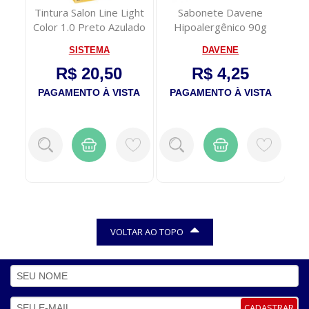
 -
Tintura Salon Line Light
Sabonete Davene
T
Color 1.0 Preto Azulado
Hipoalergênico 90g
SISTEMA
DAVENE
R$ 20,50
R$ 4,25
TA
PAGAMENTO À VISTA
PAGAMENTO À VISTA
P
VOLTAR AO TOPO
CADASTRAR