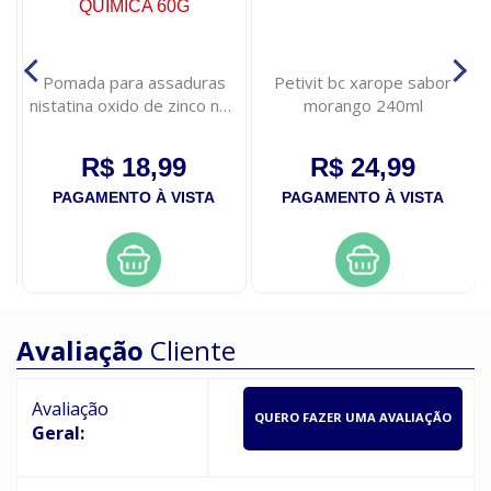
o
Pomada para assaduras
Petivit bc xarope sabor
or
nistatina oxido de zinco neo
morango 240ml
quimica 60g
R$ 18,99
R$ 24,99
PAGAMENTO À VISTA
PAGAMENTO À VISTA
Avaliação
Cliente
Avaliação
QUERO FAZER UMA AVALIAÇÃO
Geral: