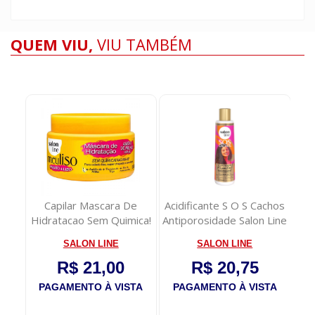
QUEM VIU,
VIU TAMBÉM
C/10
Capilar Mascara De
Acidificante S O S Cachos
C
Hidratacao Sem Quimica!
Antiporosidade Salon Line
Nadinha! - 3...
300...
Po
SALON LINE
SALON LINE
R$ 21,00
R$ 20,75
TA
PAGAMENTO À VISTA
PAGAMENTO À VISTA
P