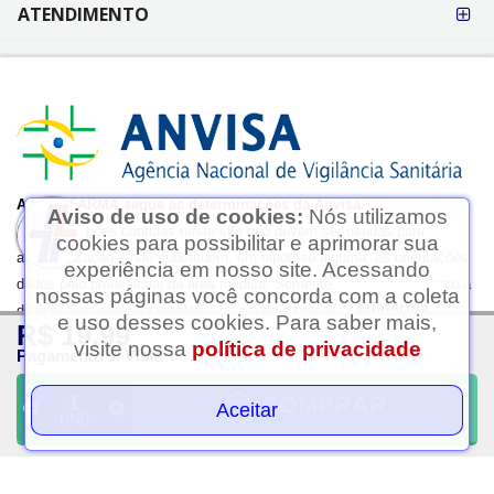
CENTRAL DO CLIENTE
RELACIONAMENTO
ATENDIMENTO
Aviso de uso de cookies:
Nós utilizamos
cookies para possibilitar e aprimorar sua
experiência em nosso site. Acessando
nossas páginas você concorda com a coleta
Ledafarma
e uso desses cookies. Para saber mais,
R$ 19,99
Clique aqui...
visite nossa
política de privacidade
Pagamento À Vista
A LEDAFARMA segue as determinações da Anvisa.
As informações contidas neste site não devem ser usadas para
COMPRAR
Aceitar
UND
automedicação e não substituem, em hipótese alguma, as orientações
dadas pelo profissional da área médica. Somente o médico está apto a
diagnosticar qualquer problema de saúde e prescrever o tratamento