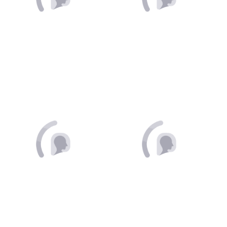
Condicionador johnson s
Lenco de papel softy s
baby regular com 200ml
folha dupla elite 50
unidades
R$ 27,50
R$ 6,75
PAGAMENTO À VISTA
PAGAMENTO À VISTA
Sache mascara capilar
Ativador de cachos salon
arovida s.o.s danificados
line s.o.s super oleos
50g
nutritivo 300ml