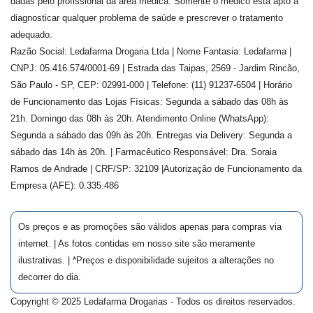
dadas pelo profissional da área médica. Somente o médico está apto a
diagnosticar qualquer problema de saúde e prescrever o tratamento
adequado.
Razão Social: Ledafarma Drogaria Ltda | Nome Fantasia: Ledafarma |
CNPJ: 05.416.574/0001-69 | Estrada das Taipas, 2569 - Jardim Rincão,
São Paulo - SP, CEP: 02991-000 | Telefone: (11) 91237-6504 | Horário
de Funcionamento das Lojas Físicas: Segunda a sábado das 08h às
21h. Domingo das 08h às 20h. Atendimento Online (WhatsApp):
Segunda a sábado das 09h às 20h. Entregas via Delivery: Segunda a
sábado das 14h às 20h. | Farmacêutico Responsável: Dra.
Soraia
Ramos de Andrade
| CRF/SP:
32109
|Autorização de Funcionamento da
Empresa (AFE):
0.335.486
Os preços e as promoções são válidos apenas para compras via
internet. | As fotos contidas em nosso site são meramente
ilustrativas. | *Preços e disponibilidade sujeitos a alterações no
decorrer do dia.
Copyright © 2025 Ledafarma Drogarias - Todos os direitos reservados.