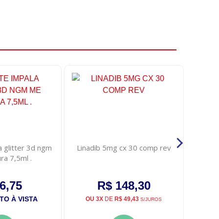
 glitter 3d ngm
Linadib 5mg cx 30 comp rev
Mamade
a 7,5ml .
ort
6,75
R$ 148,30
O À VISTA
PA
OU 3X
DE
R$ 49,43
S/JUROS