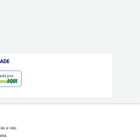
DADE
cada por
ção e não
área