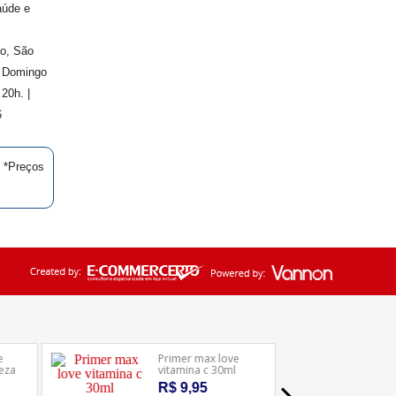
aúde e
ão, São
. Domingo
20h. |
6
| *Preços