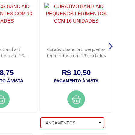
s band aid
Curativo band-aid pequenos
Espa
ntes com 10
ferimentos com 16 unidades
salvel
dades
8,75
R$ 10,50
O À VISTA
PAGAMENTO À VISTA
PA