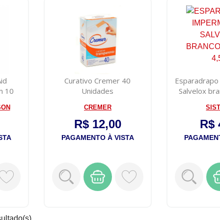
id
Curativo Cremer 40
Esparadrapo
m 10
Unidades
Salvelox br
4
SON
CREMER
SIS
R$ 12,00
R$ 
STA
PAGAMENTO À VISTA
PAGAMENT
sultado(s).