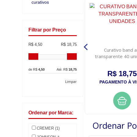
curativos
Filtrar por Preço
R$ 4,50
R$ 18,75
Esparadrapo impermeavel
Curativo band a
salvelox branco, 1,2cm x 4,5m
transparente 40 un
de R$
4,50
Até: R$
18,75
R$ 4,50
R$ 18,75
Limpar
PAGAMENTO À VISTA
PAGAMENTO À VI
Ordenar por Marca:
Ordenar Po
CREMER (1)