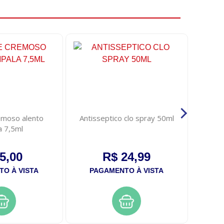
emoso alento
Antisseptico clo spray 50ml
Shamp
a 7,5ml
5,00
R$ 24,99
O À VISTA
PAGAMENTO À VISTA
PA