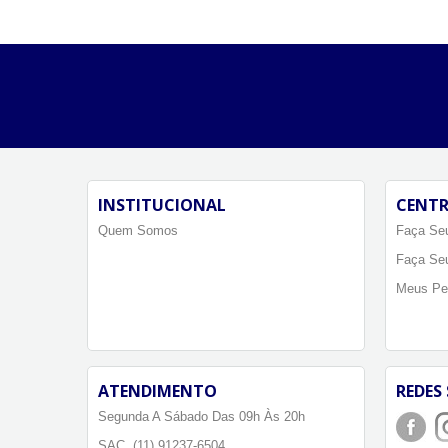
INSTITUCIONAL
CENTR
Quem Somos
Faça Seu
Faça Se
Meus Pe
ATENDIMENTO
REDES 
Segunda A Sábado Das 09h Às 20h
SAC. (11) 91237-6504