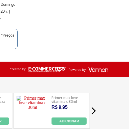
. Domingo
20h. |
6
| *Preços
Ledafarma