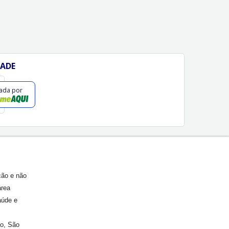
DADE
cada por
ção e não
área
aúde e
ão, São