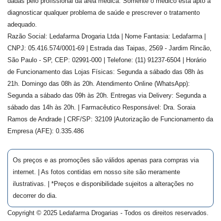
dadas pelo profissional da área médica. Somente o médico está apto a
diagnosticar qualquer problema de saúde e prescrever o tratamento
adequado.
Razão Social: Ledafarma Drogaria Ltda | Nome Fantasia: Ledafarma |
CNPJ: 05.416.574/0001-69 | Estrada das Taipas, 2569 - Jardim Rincão,
São Paulo - SP, CEP: 02991-000 | Telefone: (11) 91237-6504 | Horário
de Funcionamento das Lojas Físicas: Segunda a sábado das 08h às
21h. Domingo das 08h às 20h. Atendimento Online (WhatsApp):
Segunda a sábado das 09h às 20h. Entregas via Delivery: Segunda a
sábado das 14h às 20h. | Farmacêutico Responsável: Dra.
Soraia
Ramos de Andrade
| CRF/SP:
32109
|Autorização de Funcionamento da
Empresa (AFE):
0.335.486
Os preços e as promoções são válidos apenas para compras via
internet. | As fotos contidas em nosso site são meramente
ilustrativas. | *Preços e disponibilidade sujeitos a alterações no
decorrer do dia.
Copyright © 2025 Ledafarma Drogarias - Todos os direitos reservados.