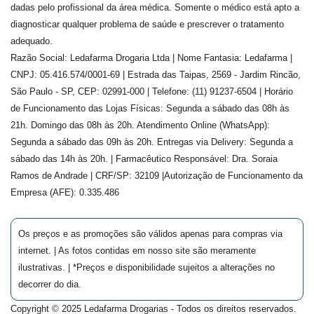
dadas pelo profissional da área médica. Somente o médico está apto a
diagnosticar qualquer problema de saúde e prescrever o tratamento
adequado.
Razão Social: Ledafarma Drogaria Ltda | Nome Fantasia: Ledafarma |
CNPJ: 05.416.574/0001-69 | Estrada das Taipas, 2569 - Jardim Rincão,
São Paulo - SP, CEP: 02991-000 | Telefone: (11) 91237-6504 | Horário
de Funcionamento das Lojas Físicas: Segunda a sábado das 08h às
21h. Domingo das 08h às 20h. Atendimento Online (WhatsApp):
Segunda a sábado das 09h às 20h. Entregas via Delivery: Segunda a
sábado das 14h às 20h. | Farmacêutico Responsável: Dra.
Soraia
Ramos de Andrade
| CRF/SP:
32109
|Autorização de Funcionamento da
Empresa (AFE):
0.335.486
Os preços e as promoções são válidos apenas para compras via
internet. | As fotos contidas em nosso site são meramente
ilustrativas. | *Preços e disponibilidade sujeitos a alterações no
decorrer do dia.
Copyright © 2025 Ledafarma Drogarias - Todos os direitos reservados.