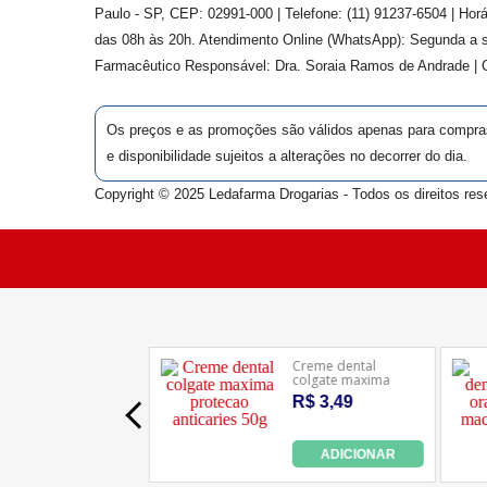
Paulo - SP, CEP: 02991-000 | Telefone: (11) 91237-6504 | Ho
das 08h às 20h. Atendimento Online (WhatsApp): Segunda a s
Farmacêutico Responsável: Dra.
Soraia Ramos de Andrade
|
Os preços e as promoções são válidos apenas para compras v
e disponibilidade sujeitos a alterações no decorrer do dia.
Copyright © 2025 Ledafarma Drogarias - Todos os direitos res
Aviso de uso de cookies:
Nós utili
site. Acessando nossas páginas você
visite nossa
política de privacidade