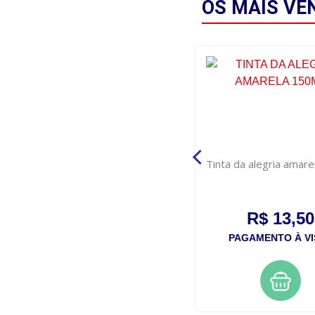
OS MAIS
VE
a
Shampoo pantene molecular
Tinta da alegria amar
bond repair 175ml
R$ 17,50
R$ 13,50
PAGAMENTO À VISTA
PAGAMENTO À VI