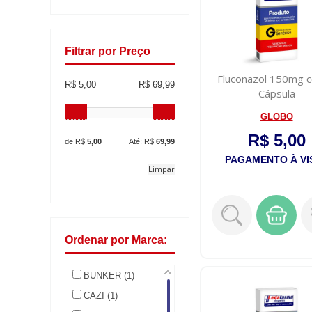
Filtrar por Preço
Fluconazol 150mg 
R$ 5,00
R$ 69,99
Cápsula
GLOBO
R$ 5,00
de R$
5,00
Até: R$
69,99
PAGAMENTO À VI
Limpar
Ordenar por Marca:
BUNKER (1)
CAZI (1)