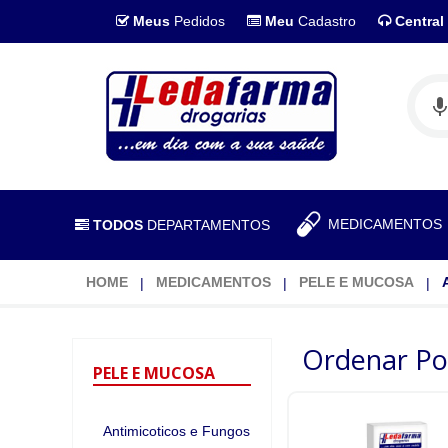
Meus
Pedidos
Meu
Cadastro
Central
MEDICAMENTO
TODOS
DEPARTAMENTOS
HOME
MEDICAMENTOS
PELE E MUCOSA
Ordenar Po
PELE
E MUCOSA
Antimicoticos e Fungos