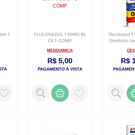
com 1
FLUCONAZOL 150MG BL
Fluconazol 
CX 1 COMP
Genérico co
Du
MEDQUIMICA
GE
R$ 5,00
R$ 
STA
PAGAMENTO À VISTA
PAGAMENT