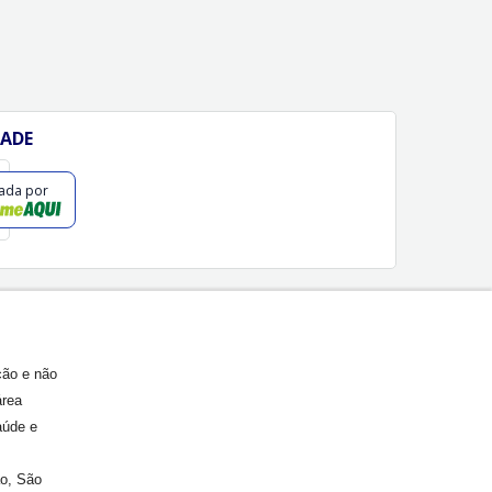
DADE
cada por
ção e não
área
aúde e
ão, São