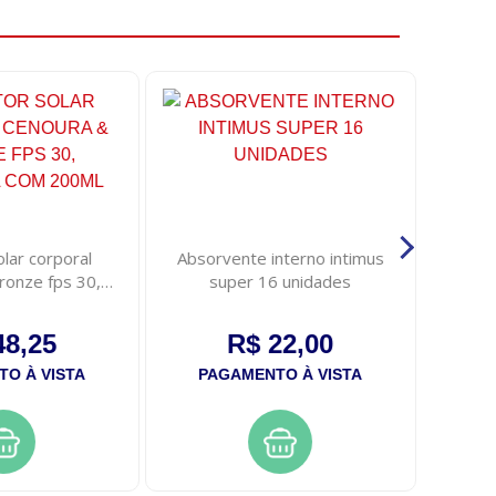
lar corporal
Absorvente interno intimus
Neuro
ronze fps 30,
super 16 unidades
 com 200ml
48,25
R$ 22,00
O À VISTA
PAGAMENTO À VISTA
PA