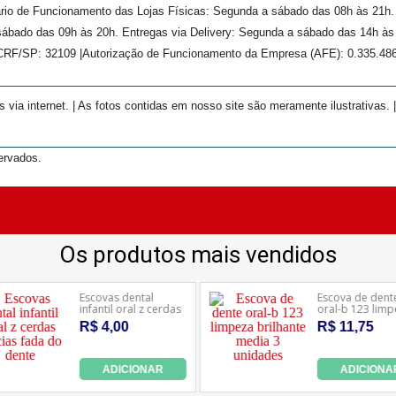
rário de Funcionamento das Lojas Físicas: Segunda a sábado das 08h às 21h
ábado das 09h às 20h. Entregas via Delivery: Segunda a sábado das 14h às 
 CRF/SP:
32109
|Autorização de Funcionamento da Empresa (AFE):
0.335.48
ia internet. | As fotos contidas em nosso site são meramente ilustrativas. 
ervados.
zamos cookies para possibilitar e aprimorar sua exp
 concorda com a coleta e uso desses cookies. Para