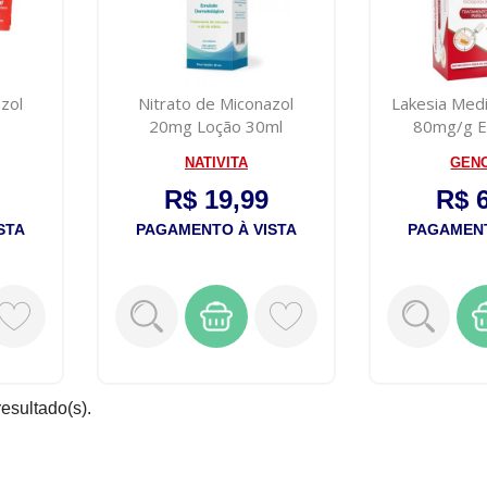
zol
Nitrato de Miconazol
Lakesia Medi
20mg Loção 30ml
80mg/g E
8g
NATIVITA
GEN
R$ 19,99
R$ 
STA
PAGAMENTO À VISTA
PAGAMENT
resultado(s).