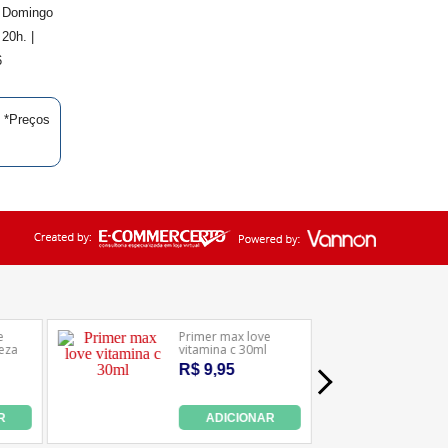
. Domingo
20h. |
6
| *Preços
Ledafarma
Clique aqui...
eriência em nosso
Aceitar
 saber mais,