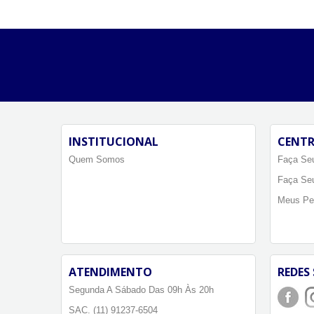
INSTITUCIONAL
CENTR
Quem Somos
Faça Seu
Faça Se
Meus Pe
ATENDIMENTO
REDES 
Segunda A Sábado Das 09h Às 20h
SAC. (11) 91237-6504