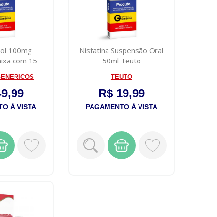
zol 100mg
Nistatina Suspensão Oral
ixa com 15
50ml Teuto
sulas
GENERICOS
TEUTO
49,99
R$ 19,99
O À VISTA
PAGAMENTO À VISTA