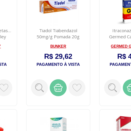
etasona+Neomicina
Tiadol Tiabendazol
Itracona
ley
50mg/g Pomada 20g
Germed Ca
Cáp
Y
BUNKER
GERMED 
R$ 29,62
R$ 
STA
PAGAMENTO À VISTA
PAGAMENT