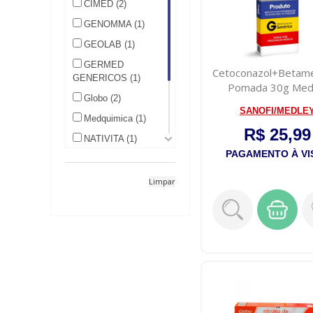
CIMED (2)
GENOMMA (1)
GEOLAB (1)
GERMED
Cetoconazol+Betam
GENERICOS (1)
Pomada 30g Med
Globo (2)
SANOFI/MEDLE
Medquimica (1)
R$ 25,99
NATIVITA (1)
PAGAMENTO À VI
PHARLAB (1)
Limpar
SANOFI/MEDLEY
(1)
TEUTO (1)