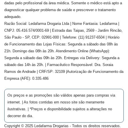
dadas pelo profissional da área médica. Somente o médico está apto a
diagnosticar qualquer problema de saúde e prescrever o tratamento
adequado.
Razão Social: Ledafarma Drogaria Ltda | Nome Fantasia: Ledafarma |
CNPJ: 05.416.574/0001-69 | Estrada das Taipas, 2569 - Jardim Rincão,
São Paulo - SP, CEP: 02991-000 | Telefone: (11) 91237-6504 | Horário
de Funcionamento das Lojas Físicas: Segunda a sábado das 08h às
21h. Domingo das 08h às 20h. Atendimento Online (WhatsApp):
Segunda a sábado das 09h às 20h. Entregas via Delivery: Segunda a
sábado das 14h às 20h. | Farmacêutico Responsável: Dra.
Soraia
Ramos de Andrade
| CRF/SP:
32109
|Autorização de Funcionamento da
Empresa (AFE):
0.335.486
Os preços e as promoções são válidos apenas para compras via
internet. | As fotos contidas em nosso site são meramente
ilustrativas. | *Preços e disponibilidade sujeitos a alterações no
decorrer do dia.
Copyright © 2025 Ledafarma Drogarias - Todos os direitos reservados.