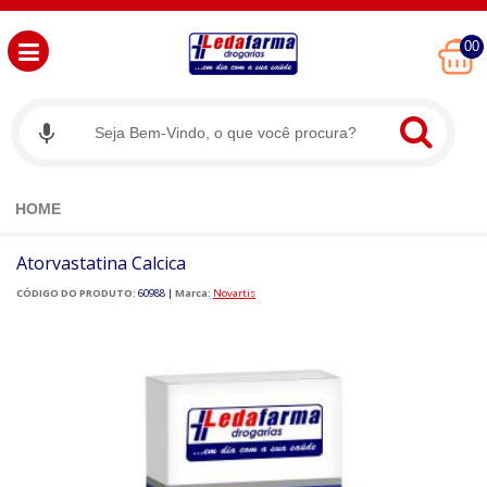
00
HOME
Atorvastatina Calcica
CÓDIGO DO PRODUTO:
60988
|
Marca:
Novartis