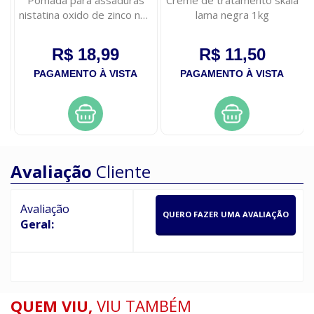
e
Pomada para assaduras
Creme de tratamento skala
ao
nistatina oxido de zinco neo
lama negra 1kg
quimica 60g
R$ 18,99
R$ 11,50
PAGAMENTO À VISTA
PAGAMENTO À VISTA
Avaliação
Cliente
Avaliação
QUERO FAZER UMA AVALIAÇÃO
Geral:
QUEM VIU,
VIU TAMBÉM