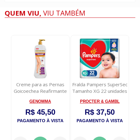
QUEM VIU,
VIU TAMBÉM
to
Creme para as Pernas
Fralda Pampers SuperSec
Cr
kg
Goicoechea Reafirmante
Tamanho XG 22 unidades
Ska
400g
GENOMMA
PROCTER & GAMBL
R$ 45,50
R$ 37,50
TA
PAGAMENTO À VISTA
PAGAMENTO À VISTA
P