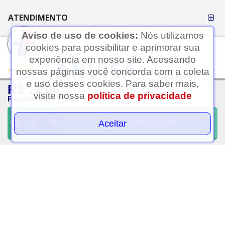
ATENDIMENTO
Aviso de uso de cookies:
Nós utilizamos
cookies para possibilitar e aprimorar sua
experiência em nosso site. Acessando
nossas páginas você concorda com a coleta
Ledafarma
e uso desses cookies. Para saber mais,
R$ 12,00
Clique aqui...
visite nossa
política de privacidade
Pagamento À Vista
A LEDAFARMA segue as determinações da Anvisa.
As informações contidas neste site não devem ser usadas para
COMPRAR
Aceitar
UND
automedicação e não substituem, em hipótese alguma, as orientações
dadas pelo profissional da área médica. Somente o médico está apto a
diagnosticar qualquer problema de saúde e prescrever o tratamento
adequado.
Razão Social: Ledafarma Drogaria Ltda | Nome Fantasia: Ledafarma |
CNPJ: 05.416.574/0001-69 | Estrada das Taipas, 2569 - Jardim Rincão,
São Paulo - SP, CEP: 02991-000 | Telefone: (11) 91237-6504 | Horário
de Funcionamento das Lojas Físicas: Segunda a sábado das 08h às
21h. Domingo das 08h às 20h. Atendimento Online (WhatsApp):